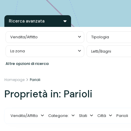
Ricerca avanzata
Vendita/Affitto
Tipologia
La zona
Letti/Bagni
Altre opzioni di ricerca
Homepage
Parioli
Proprietà in: Parioli
Vendita/Affitto
Categorie:
Stati
Città
Parioli