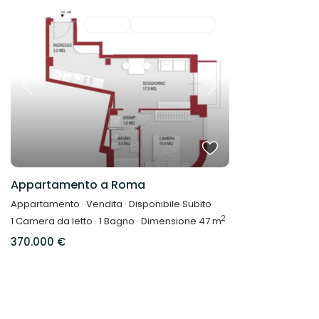
Vendita
Disponibile Subito
Previous
Next
Appartamento a Roma
Appartamento
·
Vendita
·
Disponibile Subito
2
1
Camera da letto
·
1
Bagno
·
Dimensione
47 m
370.000 €