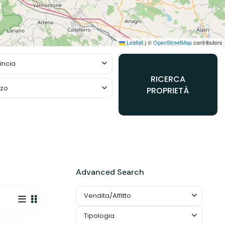
Leaflet
|
©
OpenStreetMap
contributors
incia
RICERCA
zzo
PROPRIETÀ
Advanced Search
Vendita/Affitto
Tipologia