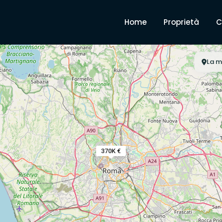
Home
Proprietà
C
La m
370K €