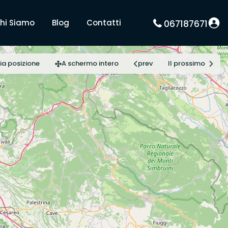
hi Siamo
Blog
Contatti
067187671
ia posizione
A schermo intero
prev
Il prossimo