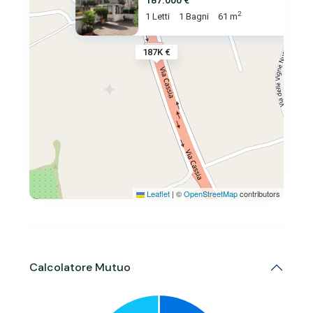
187.000 €
2
1 Letti
1 Bagni
61 m
187K €
Leaflet
|
©
OpenStreetMap
contributors
Calcolatore Mutuo