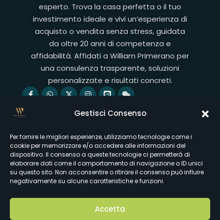
esperto. Trova la casa perfetta o il tuo
investimento ideale e vivi un’esperienza di
acquisto o vendita senza stress, guidata
da oltre 20 anni di competenza e
affidabilità. Affidati a William Primerano per
una consulenza trasparente, soluzioni
personalizzate e risultati concreti.
Servizi
Gestisci Consenso
Valutazione dell'immobile
Per fornire le migliori esperienze, utilizziamo tecnologie come i
Analisi di mercato
cookie per memorizzare e/o accedere alle informazioni del
dispositivo. Il consenso a queste tecnologie ci permetterà di
Assistenza all'acquisto
elaborare dati come il comportamento di navigazione o ID unici
su questo sito. Non acconsentire o ritirare il consenso può influire
Servizi di vendita
negativamente su alcune caratteristiche e funzioni.
Link utili
Nuove proprietà
Ciao benvenuto, come posso esserti
Accetta
utile?