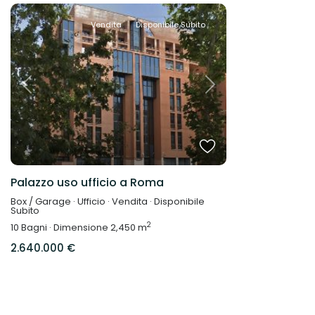
Vendita
Disponibile Subito
Previous
Next
Palazzo uso ufficio a Roma
Box / Garage
·
Ufficio
·
Vendita
·
Disponibile
Subito
2
10
Bagni
·
Dimensione
2,450 m
2.640.000 €