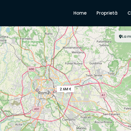
Home
Proprietà
C
La m
2.6M €