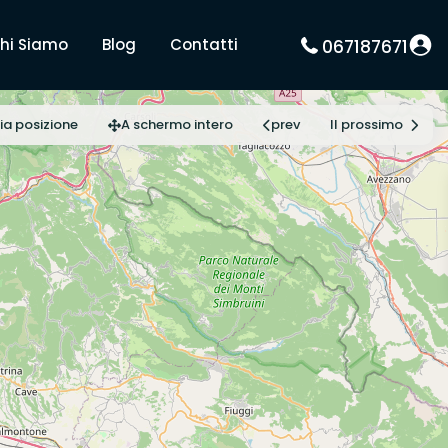
hi Siamo
Blog
Contatti
067187671
ia posizione
A schermo intero
prev
Il prossimo