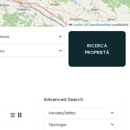
Leaflet
|
©
OpenStreetMap
contributors
incia
RICERCA
zzo
PROPRIETÀ
Advanced Search
Vendita/Affitto
Tipologia