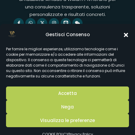
una consulenza trasparente, soluzioni
personalizzate e risultati concreti.
Servizi
Gestisci Consenso
Valutazione dell'immobile
Per fornire le migliori esperienze, utilizziamo tecnologie come i
Analisi di mercato
cookie per memorizzare e/o accedere alle informazioni del
dispositivo. Il consenso a queste tecnologie ci permetterà di
Assistenza all'acquisto
elaborare dati come il comportamento di navigazione o ID unici
su questo sito. Non acconsentire o ritirare il consenso può influire
Servizi di vendita
negativamente su alcune caratteristiche e funzioni.
Link utili
Nuove proprietà
Accetta
Vendi la tua proprietà
Nega
I nostri servizi
Visualizza le preferenze
Blog
COOKIE POLICY
Privacy Policy