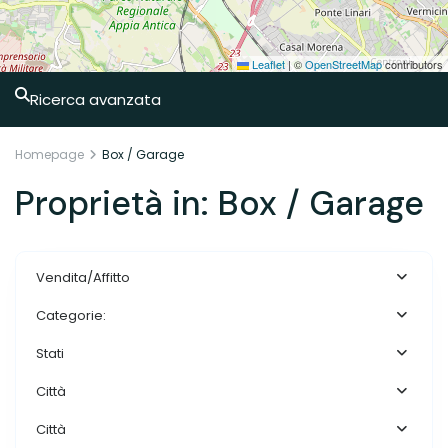
Leaflet
|
©
OpenStreetMap
contributors
Ricerca avanzata
Homepage
Box / Garage
Proprietà in: Box / Garage
Vendita/Affitto
Categorie:
Stati
Città
Città