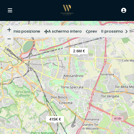
La mia posizione
A schermo intero
prev
Il prossimo
2.6M €
415K €