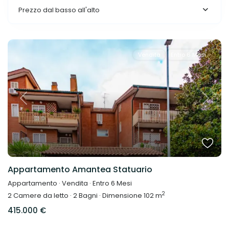
Prezzo dal basso all'alto
Vendita
Entro 6 Mesi
Previous
Next
Appartamento Amantea Statuario
Appartamento
·
Vendita
·
Entro 6 Mesi
2
2
Camere da letto
·
2
Bagni
·
Dimensione
102 m
415.000 €