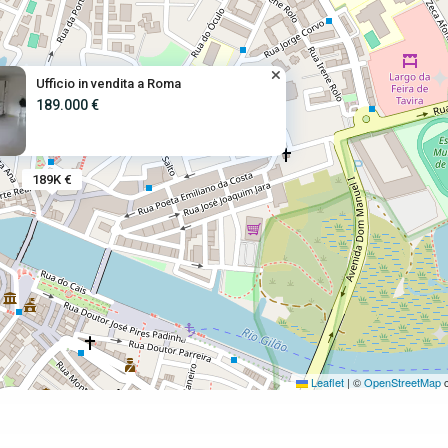
Ufficio in vendita a Roma
189.000 €
189K €
Leaflet
|
©
OpenStreetMap
c