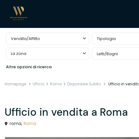
Ricerca avanzata
Vendita/Affitto
Tipologia
La zona
Letti/Bagni
Altre opzioni di ricerca
Homepage
Ufficio
Roma
Disponibile Subito
Ufficio in vendi
Vendita
Ufficio
Ufficio in vendita a Roma
roma,
Roma