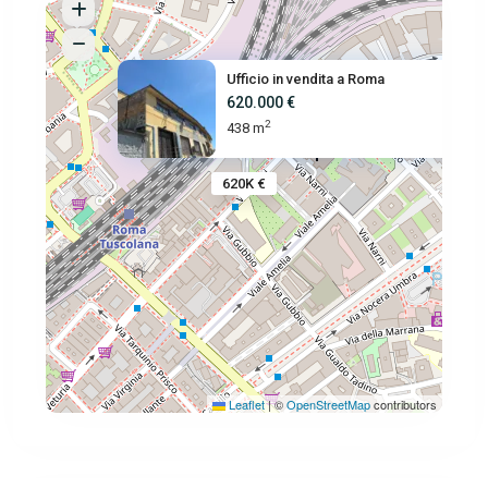
Ufficio in vendita a Roma
620.000 €
2
438 m
620K €
Leaflet
|
©
OpenStreetMap
contributors