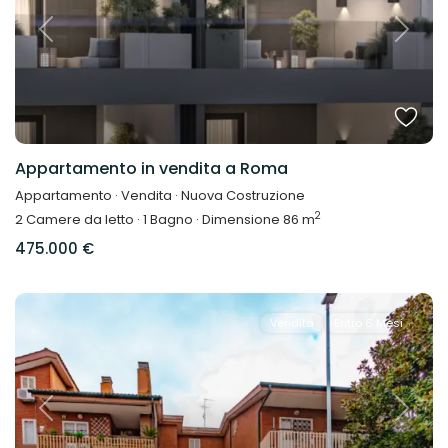
Previous
Next
Appartamento in vendita a Roma
Appartamento
·
Vendita
·
Nuova Costruzione
2
2
Camere da letto
·
1
Bagno
·
Dimensione
86 m
475.000 €
Vendita
Entro 6 Mesi
Previous
Next