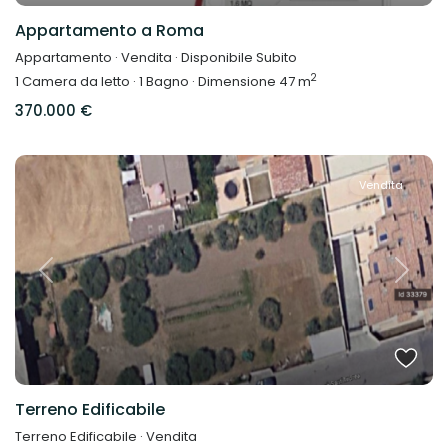
Appartamento a Roma
Appartamento
·
Vendita
·
Disponibile Subito
2
1
Camera da letto
·
1
Bagno
·
Dimensione
47 m
370.000 €
Vendita
Previous
Next
Terreno Edificabile
Terreno Edificabile
·
Vendita