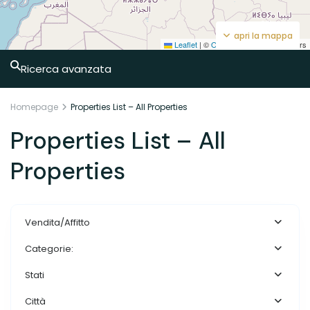
apri la mappa
Leaflet
|
©
OpenStreetMap
contributors
Ricerca avanzata
Homepage
Properties List – All Properties
Properties List – All
Properties
Vendita/Affitto
Categorie:
Stati
Città